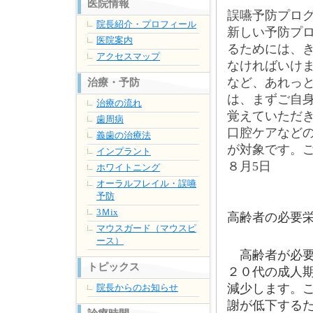
医院情報
誤嚥予防プロ
院長紹介・プロフィール
新しい予防プ
医院案内
るためには、
アクセスマップ
なければいけ
など、あれっ
治療・予防
は、まずご自
治療の流れ
覚えていただ
歯周病
口腔ケアなど
義歯の治療法
が対象です。
インプラント
８月5日
ホワイトニング
オーラルフレイル・誤嚥
予防
3Ｍix
高齢者の必要
マウスガード（マウスピ
ース）
高齢者が必要
トピックス
２０代の成人
減少します。
院長からのお知らせ
謝が低下する