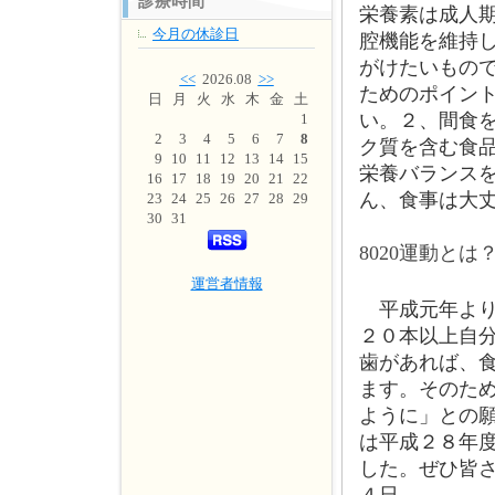
診療時間
栄養素は成人
今月の休診日
腔機能を維持
がけたいもの
<<
2026.08
>>
ためのポイン
日
月
火
水
木
金
土
い。２、間食
1
2
3
4
5
6
7
8
ク質を含む食
9
10
11
12
13
14
15
栄養バランス
16
17
18
19
20
21
22
ん、食事は大
23
24
25
26
27
28
29
30
31
8020運動とは
運営者情報
平成元年よ
２０本以上自
歯があれば、
ます。そのた
ように」との願
は平成２８年
した。ぜひ皆