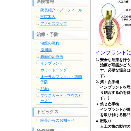
医院情報
院長紹介・プロフィール
医院案内
アクセスマップ
治療・予防
治療の流れ
歯周病
インプラント
義歯の治療法
1.
安全な治療を行う
インプラント
治療が可能かどう
ホワイトニング
す。必要な場合は
す。
オーラルフレイル・誤嚥
2.
予防
第１次手術
インプラントを埋
3Ｍix
り結合するのを待
マウスガード（マウスピ
す。）
ース）
3.
第２次手術
インプラントが骨
トピックス
を取り付ける部品
院長からのお知らせ
4.
型取り
人工の歯の製作の